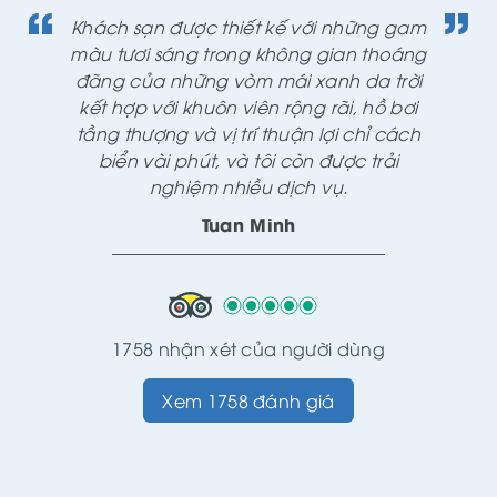
được thiết kế với những gam
Khách sạn được
áng trong không gian thoáng
màu tươi sáng 
những vòm mái xanh da trời
đãng của nhữn
i khuôn viên rộng rãi, hồ bơi
kết hợp với kh
 và vị trí thuận lợi chỉ cách
tầng thượng và 
 phút, và tôi còn được trải
biển vài phú
hiệm nhiều dịch vụ.
nghiệm
Tuan Minh
1758 nhận xét của người dùng
Xem 1758 đánh giá