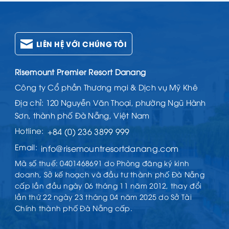
LIÊN HỆ VỚI CHÚNG TÔI
Risemount Premier Resort Danang
Công ty Cổ phần Thương mại & Dịch vụ Mỹ Khê
Địa chỉ: 120 Nguyễn Văn Thoại, phường Ngũ Hành
Sơn, thành phố Đà Nẵng, Việt Nam
Hotline:
+84 (0) 236 3899 999
Email:
info@risemountresortdanang.com
Mã số thuế: 0401468691 do Phòng đăng ký kinh
doanh, Sở kế hoạch và đầu tư thành phố Đà Nẵng
cấp lần đầu ngày 06 tháng 11 năm 2012, thay đổi
lần thứ 22 ngày 23 tháng 04 năm 2025 do Sở Tài
Chính thành phố Đà Nẵng cấp.