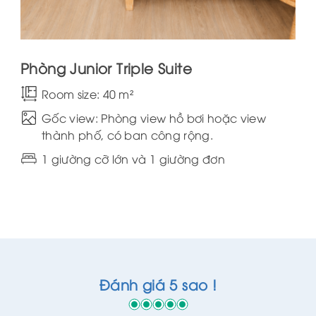
Phòng Junior Triple Suite
Room size: 40 m²
Gốc view: Phòng view hồ bơi hoặc view
thành phố, có ban công rộng.
1 giường cỡ lớn và 1 giường đơn
ánh giá 5 sao !
Đánh