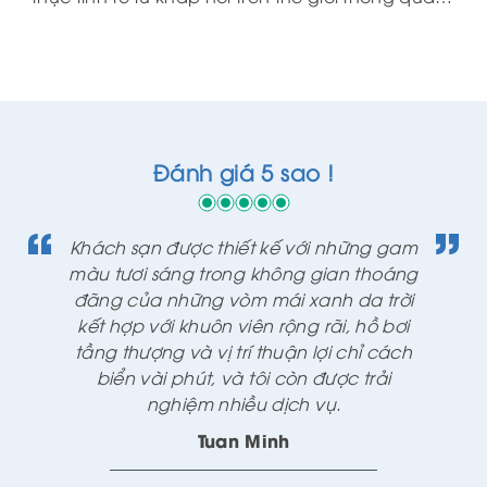
sự kết hợp độc đáo giữa hai nền ẩm thực Á- Âu
tại nhà hàng La Maison. Với thiết kế bán mở
dành riêng cho khu vực bếp, các thực khách sẽ
dễ dàng chiêm ngưỡng những màn trình diễn
chế biến món ăn đầy thú vị được biểu diễn bởi
các đầu bếp tài năng của nhà hàng La
Đánh giá 5 sao !
Maison…
Khách sạn được thiết kế với những gam
màu tươi sáng trong không gian thoáng
đãng của những vòm mái xanh da trời
kết hợp với khuôn viên rộng rãi, hồ bơi
tầng thượng và vị trí thuận lợi chỉ cách
biển vài phút, và tôi còn được trải
nghiệm nhiều dịch vụ.
Tuan Minh