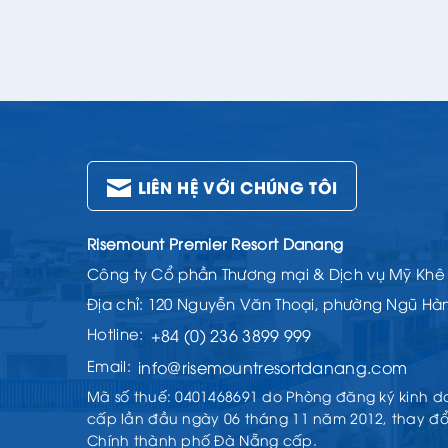
LIÊN HỆ VỚI CHÚNG TÔI
Risemount Premier Resort Danang
Công ty Cổ phần Thương mại & Dịch vụ Mỹ Khê
Địa chỉ: 120 Nguyễn Văn Thoại, phường Ngũ Hà
Hotline:
+84 (0) 236 3899 999
Email:
info@risemountresortdanang.com
Mã số thuế: 0401468691 do Phòng đăng ký kinh 
cấp lần đầu ngày 06 tháng 11 năm 2012, thay đổi
Chính thành phố Đà Nẵng cấp.