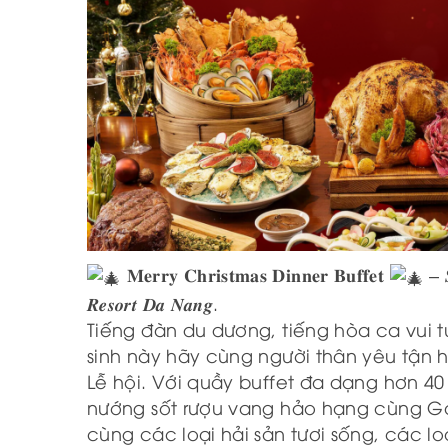
𝐌𝐞𝐫𝐫𝐲 𝐂𝐡𝐫𝐢𝐬𝐭𝐦𝐚𝐬 𝐃𝐢𝐧𝐧𝐞𝐫 𝐁𝐮𝐟𝐟𝐞𝐭
– 𝑺
𝑹𝒆𝒔𝒐𝒓𝒕 𝑫𝒂 𝑵𝒂𝒏𝒈.
Tiếng đàn du dương, tiếng hòa ca vui 
sinh này hãy cùng người thân yêu tận 
Lễ hội. Với quầy buffet đa dạng hơn 40
nướng sốt rượu vang hảo hạng cùng G
cùng các loại hải sản tươi sống, các loại