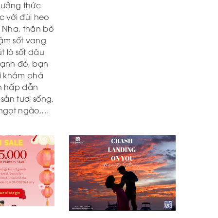
hưởng thức
 với đùi heo
 Nha, thăn bò
ậm sốt vang
t lò sốt dâu
cạnh đó, bạn
i khám phá
n hấp dẫn
sản tươi sống,
 ngọt ngào,…