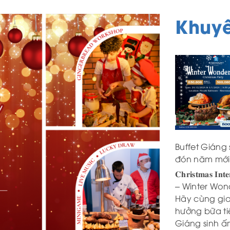
Khuy
Buffet Giáng
đón năm mới
𝐂𝐡𝐫𝐢𝐬𝐭𝐦𝐚𝐬 𝐈𝐧𝐭𝐞
– Winter Won
Hãy cùng gia
hưởng bữa ti
Giáng sinh ấ