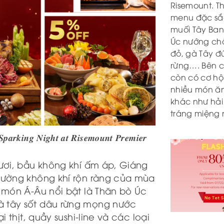
Risemount. T
menu đặc sắc
muối Tây Ban
Úc nướng ch
đỏ, gà Tây đú
rừng…. Bên 
còn có cơ hộ
nhiều món ă
khác như hải 
tráng miệng
𝒂𝒓𝒌𝒊𝒏𝒈 𝑵𝒊𝒈𝒉𝒕 𝒂𝒕 𝑹𝒊𝒔𝒆𝒎𝒐𝒖𝒏𝒕 𝑷𝒓𝒆𝒎𝒊𝒆𝒓
tươi, bầu không khí ấm áp, Giáng
hường không khí rộn ràng của mùa
 món Á-Âu nổi bật là Thăn bò Úc
à tây sốt dâu rừng mọng nước
 thịt, quầy sushi-line và các loại