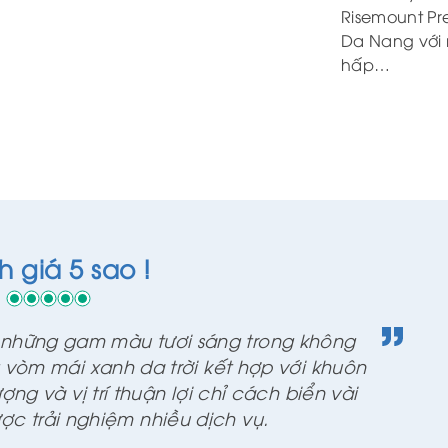
Risemount Pr
Da Nang với
hấp…
 giá 5 sao !
i những gam màu tươi sáng trong không
vòm mái xanh da trời kết hợp với khuôn
ợng và vị trí thuận lợi chỉ cách biển vài
ược trải nghiệm nhiều dịch vụ.