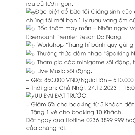
rau củ tươi ngon.
Đặc biệt để bữa tối Giáng sinh của
chúng tôi mời bạn 1 ly rượu vang ấm c
Bốc thăm may mắn – Nhận ngay Vo
Risemount Premier Resort Da Nang.
Workshop “Trang trí bánh quy gừng 
Thưởng thức đêm nhạc “Sparking Ni
Tham gia các minigame sôi động, 
Live Music sôi động.
– Giá: 850,000 VND/Người lớn – 510,000
– Thời gian: Chủ Nhật, 24.12.2023 | 18:0
ƯU ĐÃI ĐẶT TRƯỚC:
– Giảm 5% cho booking từ 5 Khách đặt 
– Tặng 1 vé cho booking 10 Khách.
Đặt ngay qua Hotline 0236 3899 999 ho
của chúng tôi.