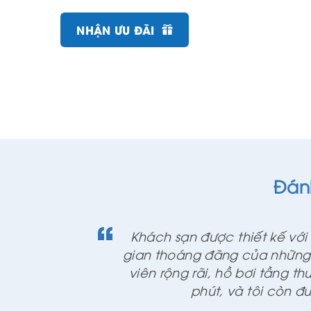
NHẬN ƯU ĐÃI
Đánh
ng
Khách sạn được thiết kế vớ
uôn
gian thoáng đãng của những 
vài
viên rộng rãi, hồ bơi tầng thư
phút, và tôi còn đ