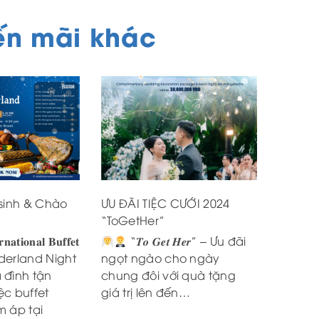
ến mãi khác
 sinh & Chào
ƯU ĐÃI TIỆC CƯỚI 2024
“ToGetHer”
𝐧𝐚𝐭𝐢𝐨𝐧𝐚𝐥 𝐁𝐮𝐟𝐟𝐞𝐭
“𝑻𝒐 𝑮𝒆𝒕 𝑯𝒆𝒓” – Ưu đãi
derland Night
ngọt ngào cho ngày
 đình tận
chung đôi với quà tặng
ệc buffet
giá trị lên đến…
m áp tại