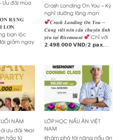
– Ưu đãi mùa
Crash Landing On You – Kỳ
nghỉ dưỡng lãng mạn
̣̂𝐍 𝐑𝐀̀𝐍𝐆
𝑪𝒓𝒂𝒔𝒉 𝑳𝒂𝒏𝒅𝒊𝒏𝒈 𝑶𝒏 𝒀𝒐𝒖 –
 𝐋𝐎̛́𝐍
𝑪𝒖̀𝒏𝒈 𝒗𝒊𝒆̂́𝒕 𝒏𝒆̂𝒏 𝒄𝒂̂𝒖 𝒄𝒉𝒖𝒚𝒆̣̂𝒏 𝒕𝒊̀𝒏𝒉
ng bạn lộc
𝒚𝒆̂𝒖 𝒕𝒂̣𝒊 𝑹𝒊𝒔𝒆𝒎𝒐𝒖𝒏𝒕
Chỉ với
đãi giảm ngay
𝟮,𝟰𝟵𝟴,𝟬𝟬𝟬 𝗩𝗡𝗗/𝟮 𝗽𝗮𝘅,…
 CUỐI NĂM
LỚP HỌC NẤU ĂN VIỆT
NAM
i ưu đãi Year
àn hảo từ
Khám phá tài năng nấu ăn