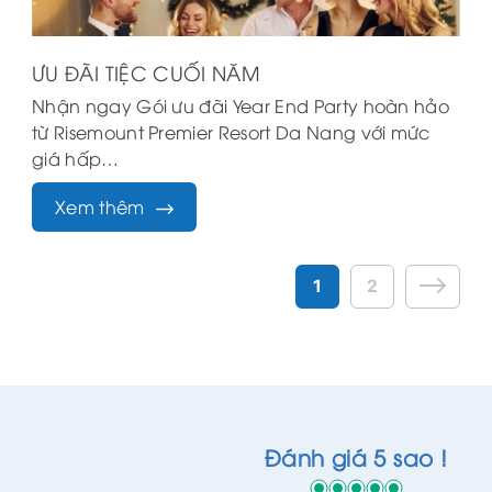
ƯU ĐÃI TIỆC CUỐI NĂM
Nhận ngay Gói ưu đãi Year End Party hoàn hảo
từ Risemount Premier Resort Da Nang với mức
giá hấp…
Xem thêm
1
2
Đánh giá 5 sao !