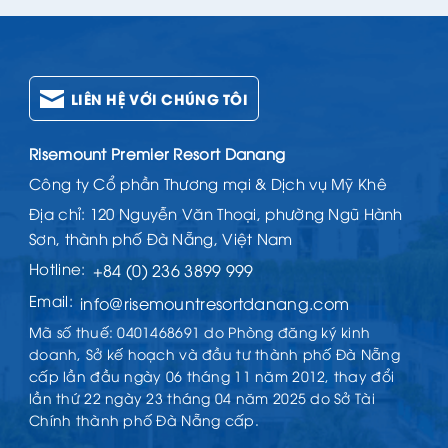
LIÊN HỆ VỚI CHÚNG TÔI
Risemount Premier Resort Danang
Công ty Cổ phần Thương mại & Dịch vụ Mỹ Khê
Địa chỉ: 120 Nguyễn Văn Thoại, phường Ngũ Hành
Sơn, thành phố Đà Nẵng, Việt Nam
Hotline:
+84 (0) 236 3899 999
Email:
info@risemountresortdanang.com
Mã số thuế: 0401468691 do Phòng đăng ký kinh
doanh, Sở kế hoạch và đầu tư thành phố Đà Nẵng
cấp lần đầu ngày 06 tháng 11 năm 2012, thay đổi
lần thứ 22 ngày 23 tháng 04 năm 2025 do Sở Tài
Chính thành phố Đà Nẵng cấp.