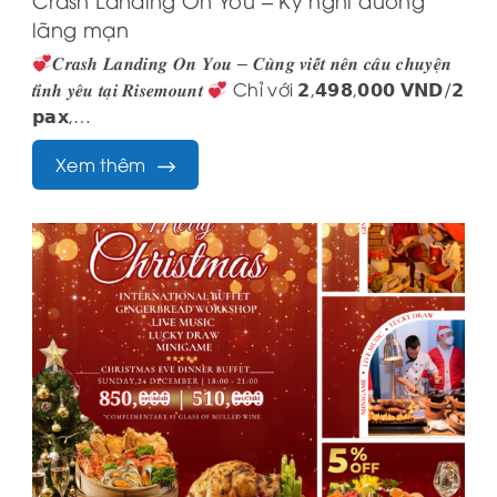
lãng mạn
𝑪𝒓𝒂𝒔𝒉 𝑳𝒂𝒏𝒅𝒊𝒏𝒈 𝑶𝒏 𝒀𝒐𝒖 – 𝑪𝒖̀𝒏𝒈 𝒗𝒊𝒆̂́𝒕 𝒏𝒆̂𝒏 𝒄𝒂̂𝒖 𝒄𝒉𝒖𝒚𝒆̣̂𝒏
𝒕𝒊̀𝒏𝒉 𝒚𝒆̂𝒖 𝒕𝒂̣𝒊 𝑹𝒊𝒔𝒆𝒎𝒐𝒖𝒏𝒕
Chỉ với 𝟮,𝟰𝟵𝟴,𝟬𝟬𝟬 𝗩𝗡𝗗/𝟮
𝗽𝗮𝘅,…
Xem thêm