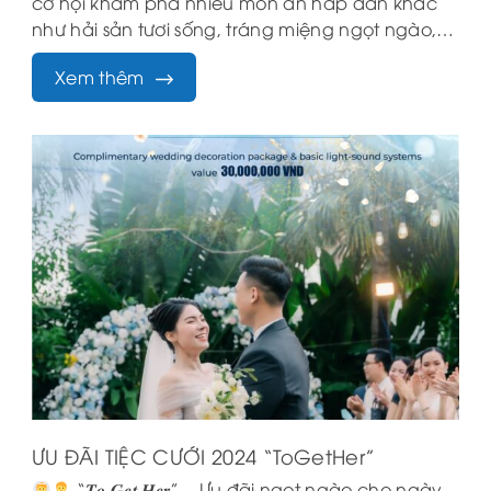
cơ hội khám phá nhiều món ăn hấp dẫn khác
như hải sản tươi sống, tráng miệng ngọt ngào,…
Xem thêm
ƯU ĐÃI TIỆC CƯỚI 2024 “ToGetHer”
“𝑻𝒐 𝑮𝒆𝒕 𝑯𝒆𝒓” – Ưu đãi ngọt ngào cho ngày