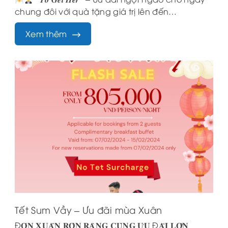
chung đôi với quà tặng giá trị lên đến…
Xem thêm
Tết Sum Vầy – Ưu đãi mùa Xuân
Đ𝐎́𝐍 𝐗𝐔𝐀̂𝐍 𝐑𝐎̣̂𝐍 𝐑𝐀̀𝐍𝐆 𝐂𝐔̀𝐍𝐆 𝐔̛𝐔 Đ𝐀̃𝐈 𝐋𝐎̛́𝐍