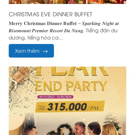
CHRISTMAS EVE DINNER BUFFET
𝐌𝐞𝐫𝐫𝐲 𝐂𝐡𝐫𝐢𝐬𝐭𝐦𝐚𝐬 𝐃𝐢𝐧𝐧𝐞𝐫 𝐁𝐮𝐟𝐟𝐞𝐭 – 𝑺𝒑𝒂𝒓𝒌𝒊𝒏𝒈 𝑵𝒊𝒈𝒉𝒕 𝒂𝒕
𝑹𝒊𝒔𝒆𝒎𝒐𝒖𝒏𝒕 𝑷𝒓𝒆𝒎𝒊𝒆𝒓 𝑹𝒆𝒔𝒐𝒓𝒕 𝑫𝒂 𝑵𝒂𝒏𝒈. Tiếng đàn du
dương, tiếng hòa ca…
Xem thêm