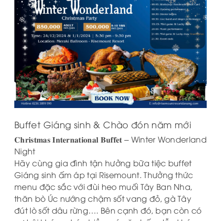
Buffet Giáng sinh & Chào đón năm mới
𝐂𝐡𝐫𝐢𝐬𝐭𝐦𝐚𝐬 𝐈𝐧𝐭𝐞𝐫𝐧𝐚𝐭𝐢𝐨𝐧𝐚𝐥 𝐁𝐮𝐟𝐟𝐞𝐭 – Winter Wonderland
Night
Hãy cùng gia đình tận hưởng bữa tiệc buffet
Giáng sinh ấm áp tại Risemount. Thưởng thức
menu đặc sắc với đùi heo muối Tây Ban Nha,
thăn bò Úc nướng chậm sốt vang đỏ, gà Tây
đút lò sốt dâu rừng…. Bên cạnh đó, bạn còn có