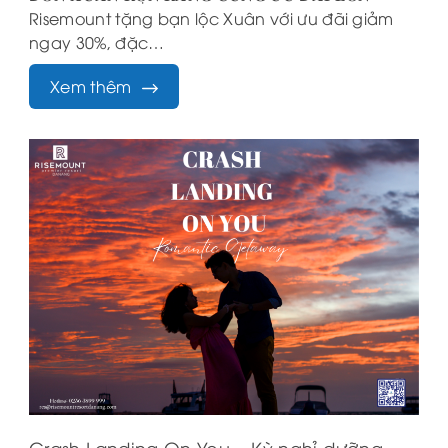
Risemount tặng bạn lộc Xuân với ưu đãi giảm
ngay 30%, đặc…
Xem thêm
Crash Landing On You – Kỳ nghỉ dưỡng