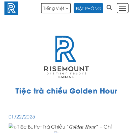
Tiếng Việt
ĐẶT PHÒNG
Tiệc trà chiều Golden Hour
01/22/2025
Tiệc Buffet Trà Chiều “𝑮𝒐𝒍𝒅𝒆𝒏 𝑯𝒐𝒖𝒓” – Chỉ