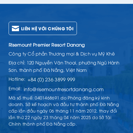
LIÊN HỆ VỚI CHÚNG TÔI
Risemount Premier Resort Danang
Công ty Cổ phần Thương mại & Dịch vụ Mỹ Khê
Địa chỉ: 120 Nguyễn Văn Thoại, phường Ngũ Hành
Sơn, thành phố Đà Nẵng, Việt Nam
Hotline:
+84 (0) 236 3899 999
Email:
info@risemountresortdanang.com
Mã số thuế: 0401468691 do Phòng đăng ký kinh
doanh, Sở kế hoạch và đầu tư thành phố Đà Nẵng
cấp lần đầu ngày 06 tháng 11 năm 2012, thay đổi
lần thứ 22 ngày 23 tháng 04 năm 2025 do Sở Tài
Chính thành phố Đà Nẵng cấp.