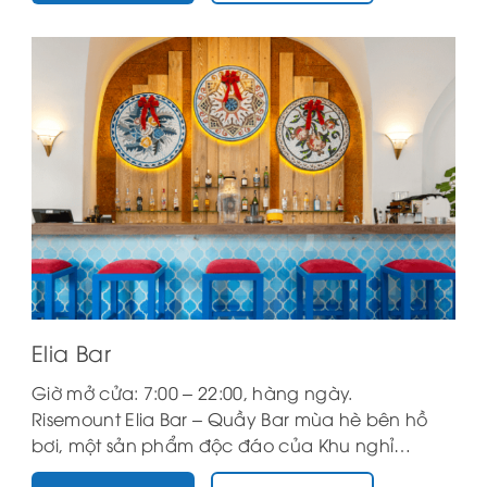
dành riêng cho khu vực bếp, các thực khách sẽ
dễ dàng chiêm ngưỡng những màn trình diễn
chế biến món ăn đầy thú vị được biểu diễn bởi
các đầu bếp tài năng của nhà hàng La
Maison…
Elia Bar
Giờ mở cửa: 7:00 – 22:00, hàng ngày.
Risemount Elia Bar – Quầy Bar mùa hè bên hồ
bơi, một sản phẩm độc đáo của Khu nghỉ
dưỡng cao cấp Risemount Premier Resort