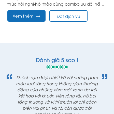
thức hội nghị-hội thảo cùng combo ưu đãi hấp
dẫn khác.
Xem thêm
Đặt dịch vụ
Đánh giá 5 sao !
Khách sạn được thiết kế với những gam
Khá
màu tươi sáng trong không gian thoáng
màu
đãng của những vòm mái xanh da trời
đã
kết hợp với khuôn viên rộng rãi, hồ bơi
kế
tầng thượng và vị trí thuận lợi chỉ cách
tầ
biển vài phút, và tôi còn được trải