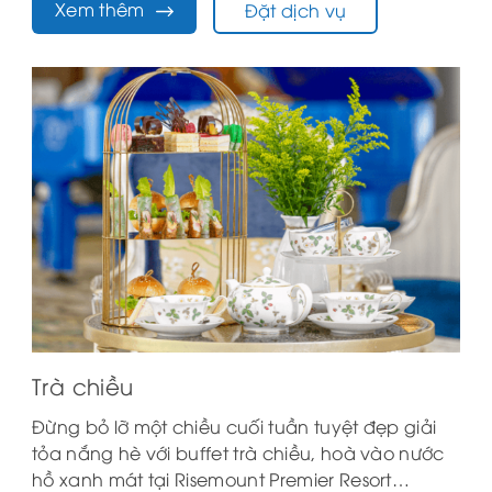
Xem thêm
Đặt dịch vụ
Danang.
Trà chiều
Đừng bỏ lỡ một chiều cuối tuần tuyệt đẹp giải
tỏa nắng hè với buffet trà chiều, hoà vào nước
hồ xanh mát tại Risemount Premier Resort