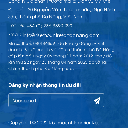
Công ty Cổ phần Thương mại & Dịch vụ Mỹ Khê
Địa chỉ: 120 Nguyễn Văn Thoại, phường Ngũ Hành
Sơn, thành phố Đà Nẵng, Việt Nam
Hotline:
+84 (0) 236 3899 999
Email:
info@risemountresortdanang.com
Mã số thuế: 0401468691 do Phòng đăng ký kinh
doanh, Sở kế hoạch và đầu tư thành phố Đà Nẵng
cấp lần đầu ngày 06 tháng 11 năm 2012, thay đổi
lần thứ 22 ngày 23 tháng 04 năm 2025 do Sở Tài
Chính thành phố Đà Nẵng cấp.
Đăng ký nhận thông tin ưu đãi
Copyright © 2022 Risemount Premier Resort