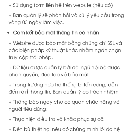
+ Sử dụng form liên hệ trên website (nếu có)
+ Ban quản lý sẽ phản hồi và xử lý yêu cầu trong
vòng 03 ngày làm việc.
Cam kết bảo mật thông tin cá nhân
+ Website được bảo mật bằng chứng chỉ SSL và
các biện pháp kỹ thuật khác nhằm ngăn chặn
truy cập trái phép.
+ Dữ liệu được quản lý bởi đội ngũ nội bộ được
phân quyền, đào tạo về bảo mật.
+ Trong trường hợp hệ thống bị tấn công, dẫn
đến rò rỉ thông tin, Ban quản lý có trách nhiệm:
+ Thông báo ngay cho cơ quan chức năng và
người tiêu dùng;
+ Thực hiện điều tra và khắc phục sự cố;
+ Đền bù thiệt hại nếu có chứng minh lỗi do hệ