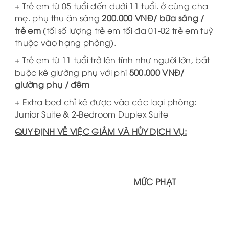
+ Trẻ em từ 05 tuổi đến dưới 11 tuổi. ở cùng cha
mẹ. phụ thu ăn sáng
200.000 VNĐ/ bữa sáng /
trẻ em
(tối số lượng trẻ em tối đa 01-02 trẻ em tuỳ
thuộc vào hạng phòng).
+ Trẻ em từ 11 tuổi trở lên tính như người lớn, bắt
buộc kê giường phụ với phí
500.000 VNĐ/
giường phụ / đêm
+ Extra bed chỉ kê được vào các loại phòng:
Junior Suite & 2-Bedroom Duplex Suite
QUY ĐỊNH VỀ VIỆC GIẢM VÀ HỦY DỊCH VỤ:
MỨC PHẠT