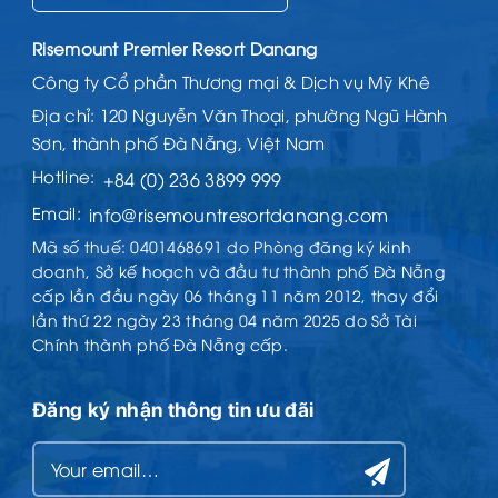
Risemount Premier Resort Danang
Công ty Cổ phần Thương mại & Dịch vụ Mỹ Khê
Địa chỉ: 120 Nguyễn Văn Thoại, phường Ngũ Hành
Sơn, thành phố Đà Nẵng, Việt Nam
Hotline:
+84 (0) 236 3899 999
Email:
info@risemountresortdanang.com
Mã số thuế: 0401468691 do Phòng đăng ký kinh
doanh, Sở kế hoạch và đầu tư thành phố Đà Nẵng
cấp lần đầu ngày 06 tháng 11 năm 2012, thay đổi
lần thứ 22 ngày 23 tháng 04 năm 2025 do Sở Tài
Chính thành phố Đà Nẵng cấp.
Đăng ký nhận thông tin ưu đãi