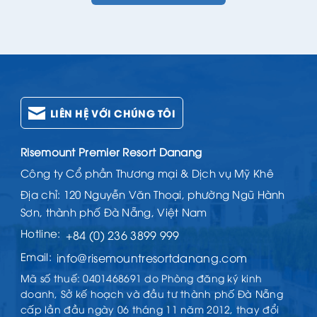
LIÊN HỆ VỚI CHÚNG TÔI
Risemount Premier Resort Danang
Công ty Cổ phần Thương mại & Dịch vụ Mỹ Khê
Địa chỉ: 120 Nguyễn Văn Thoại, phường Ngũ Hành
Sơn, thành phố Đà Nẵng, Việt Nam
Hotline:
+84 (0) 236 3899 999
Email:
info@risemountresortdanang.com
Mã số thuế: 0401468691 do Phòng đăng ký kinh
doanh, Sở kế hoạch và đầu tư thành phố Đà Nẵng
cấp lần đầu ngày 06 tháng 11 năm 2012, thay đổi